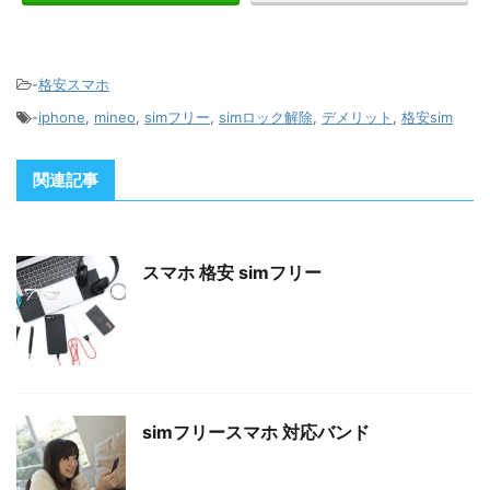
-
格安スマホ
-
iphone
,
mineo
,
simフリー
,
simロック解除
,
デメリット
,
格安sim
関連記事
スマホ 格安 simフリー
simフリースマホ 対応バンド