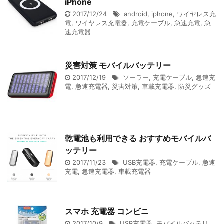
iPhone
2017/12/24
android
,
iphone
,
ワイヤレス充
電
,
ワイヤレス充電器
,
充電ケーブル
,
急速充電
,
急
速充電器
災害対策 モバイルバッテリー
2017/12/19
ソーラー
,
充電ケーブル
,
急速充
電
,
急速充電器
,
災害対策
,
車載充電器
,
防災グッズ
乾電池も利用できる おすすめモバイルバ
ッテリー
2017/11/23
USB充電器
,
充電ケーブル
,
急速
充電
,
急速充電器
,
車載充電器
スマホ 充電器 コンビニ
2017/10/9
USB充電器
,
モバイルバッテリ